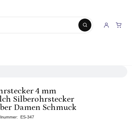
hrstecker 4 mm
lch Silberohrstecker
ilber Damen Schmuck
elnummer:
ES-347