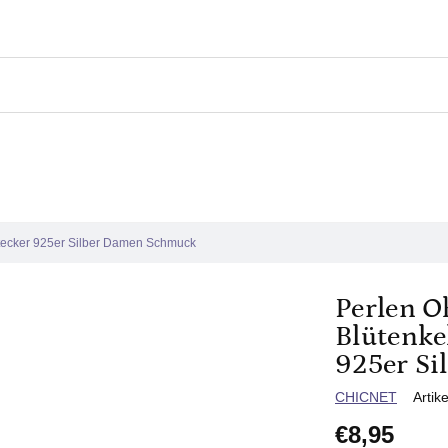
stecker 925er Silber Damen Schmuck
Perlen O
Blütenke
925er S
Verkäuferin
CHICNET
Artik
€8,95