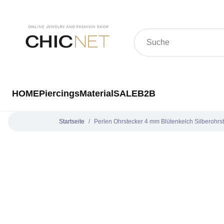
HOME
Piercings
Material
SALE
B2B
Startseite
Perlen Ohrstecker 4 mm Blütenkelch Silberohr