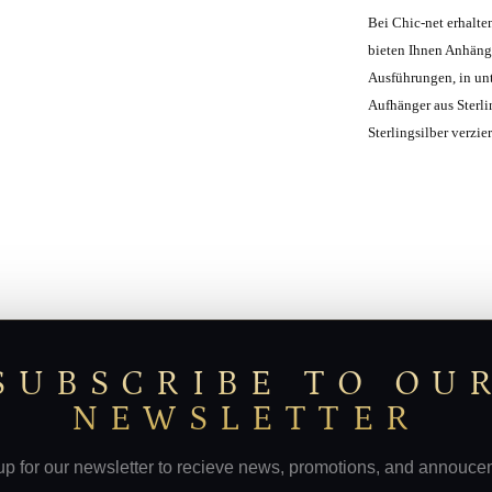
Bei Chic-net erhalte
bieten Ihnen Anhäng
Ausführungen, in un
Aufhänger aus Sterlin
Sterlingsilber verzier
SUBSCRIBE TO OU
NEWSLETTER
up for our newsletter to recieve news, promotions, and annouce