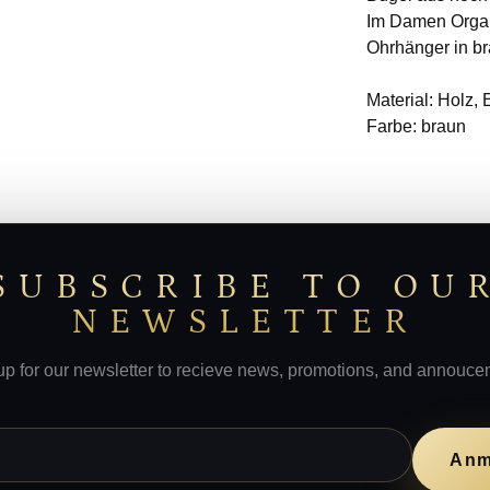
Im Damen Organ
Ohrhänger in br
Material: Holz, 
Farbe: braun
SUBSCRIBE TO OU
NEWSLETTER
up for our newsletter to recieve news, promotions, and annouce
Anm