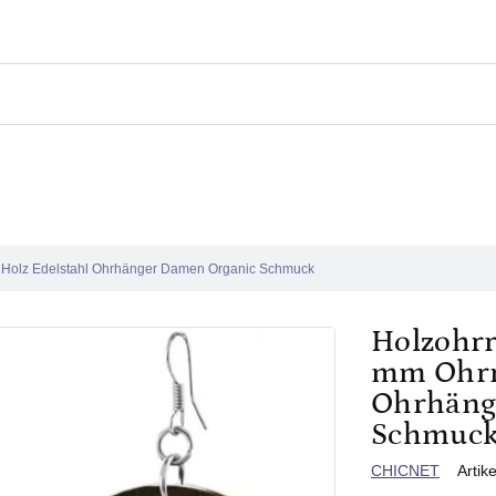
e Holz Edelstahl Ohrhänger Damen Organic Schmuck
Holzohrr
mm Ohrri
Ohrhäng
Schmuc
Verkäuferin
CHICNET
Artik