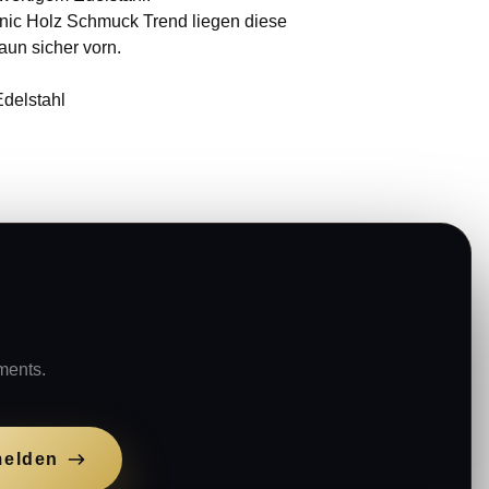
ic Holz Schmuck Trend liegen diese
aun sicher vorn.
Edelstahl
R
ments.
elden