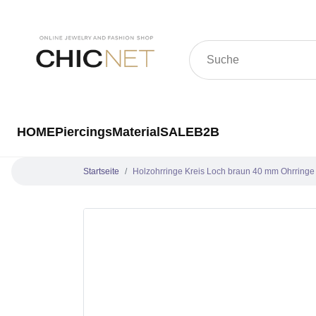
HOME
Piercings
Material
SALE
B2B
Startseite
Holzohrringe Kreis Loch braun 40 mm Ohrring