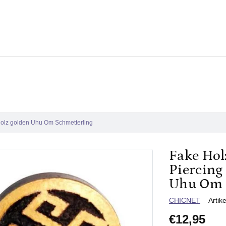
Holz golden Uhu Om Schmetterling
Fake Hol
Piercing
Uhu Om 
Verkäuferin
CHICNET
Artik
€12,95