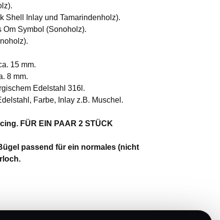
lz).
ck Shell Inlay und Tamarindenholz).
es Om Symbol (Sonoholz).
noholz).
ca. 15 mm.
a. 8 mm.
rgischem Edelstahl 316l.
Edelstahl, Farbe, Inlay z.B. Muschel.
iercing. FÜR EIN PAAR 2 STÜCK
ügel passend für ein normales (nicht
rloch.