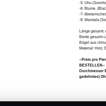
-5: Uhu (Sonoho
-6: Blume. (Bla
-7: tibetanisch
-8: Mandala (So
Länge gesamt: 
Breite gesamt c
Bügel aus chiru
Material: Holz, 
--Preis pro P
BESTELLEN--
Durchmesser B
gedehntes) Oh