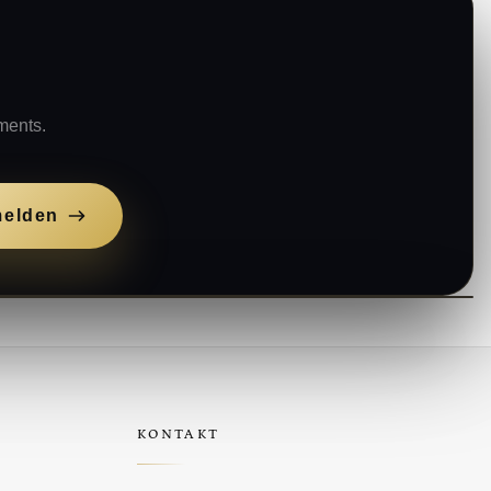
R
ments.
elden
KONTAKT