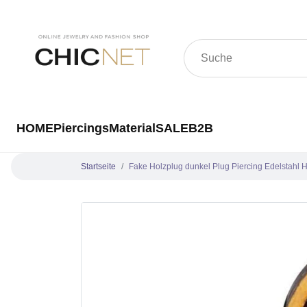
HOME
Piercings
Material
SALE
B2B
Startseite
Fake Holzplug dunkel Plug Piercing Edelstahl 